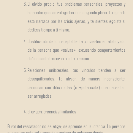
El olvido propio: tus problemas personales, proyectos y
bienestar quedan relegados a un segundo plano. Tu agenda
está marcada por las crisis ajenas, y te sientes egoísta si
dedicas tiempo a ti mismo.
Justificación de lo inaceptable: te conviertes en el abogado
de la persona que «salvas», excusando comportamientos
dañinos ante terceros o ante ti mismo.
Relaciones unilaterales: tus vínculos tienden a ser
desequilibrados. Te atraen, de manera inconsciente,
personas con dificultades (o «potencial») que necesitan
ser arregladas.
El origen: creencias limitantes
El rol del rescatador no se elige; se aprende en la infancia. La persona
que asume este rol a menudo proviene de entornos donde: