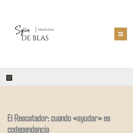
Ir
al
contenido
El Rescatador: cuando «ayudar» es
codependencia