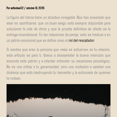
Por
sofiablas02
/
octubre 19, 2025
La figura del héroe tiene un atractivo innegable. Nos han enseñado que
amar es sacrificarse, que un buen amigo está siempre disponible para
solucionar la vida de otros y que la prueba definitiva de afecto es la
entrega incondicional. En las relaciones de pareja, esto se traduce a en
un patrón emocional que se define como el
rol del rescatador
.
Si sientes que eres la persona que «más se esfuerza» en tu relación,
este artículo es para ti. Vamos a desmantelar la buena intención que
esconde este patrón y a intentar entender su mecanismo psicológico.
No es una crítica a tu generosidad, sino una invitación a cambiar una
dinámica que está destruyendo tu bienestar y la autonomía de quienes
te rodean.