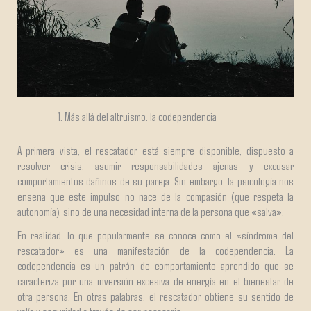
Más allá del altruismo: la codependencia
A primera vista, el rescatador está siempre disponible, dispuesto a
resolver crisis, asumir responsabilidades ajenas y excusar
comportamientos dañinos de su pareja. Sin embargo, la psicología nos
enseña que este impulso no nace de la compasión (que respeta la
autonomía), sino de una necesidad interna de la persona que «salva».
En realidad, lo que popularmente se conoce como el «síndrome del
rescatador» es una manifestación de la codependencia. La
codependencia es un patrón de comportamiento aprendido que se
caracteriza por una inversión excesiva de energía en el bienestar de
otra persona. En otras palabras, el rescatador obtiene su sentido de