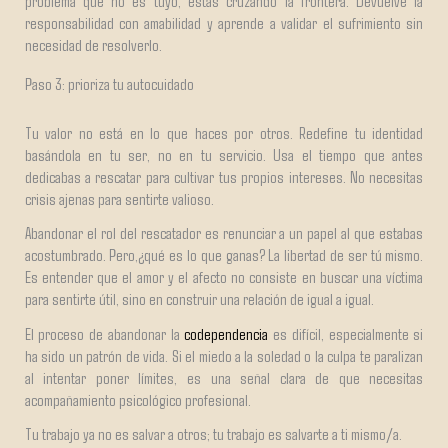
problema que no es tuyo, estás cruzando la frontera. Devuelve la
responsabilidad con amabilidad y aprende a validar el sufrimiento sin
necesidad de resolverlo.
Paso 3: prioriza tu autocuidado
Tu valor no está en lo que haces por otros. Redefine tu identidad
basándola en tu ser, no en tu servicio. Usa el tiempo que antes
dedicabas a rescatar para cultivar tus propios intereses. No necesitas
crisis ajenas para sentirte valioso.
Abandonar el rol del rescatador es renunciar a un papel al que estabas
acostumbrado. Pero,¿qué es lo que ganas? La libertad de ser tú mismo.
Es entender que el amor y el afecto no consiste en buscar una víctima
para sentirte útil, sino en construir una relación de igual a igual.
El proceso de abandonar la
codependencia
es difícil, especialmente si
ha sido un patrón de vida. Si el miedo a la soledad o la culpa te paralizan
al intentar poner límites, es una señal clara de que necesitas
acompañamiento psicológico profesional.
Tu trabajo ya no es salvar a otros; tu trabajo es salvarte a ti mismo/a.