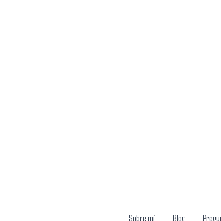
Ir
al
contenido
Sobre mí
Blog
Pregu