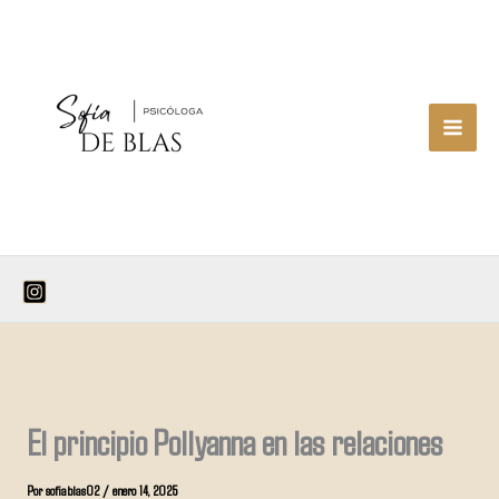
Ir
al
contenido
El principio Pollyanna en las relaciones
Por
sofiablas02
/
enero 14, 2025