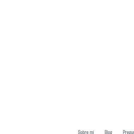
Ir
al
contenido
Sobre mí
Blog
Pregu